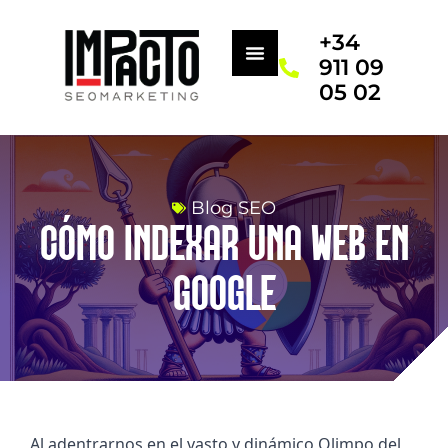
+34
911 09
05 02
Blog SEO
CÓMO INDEXAR UNA WEB EN
GOOGLE
Al adentrarnos en el vasto y dinámico Olimpo del 