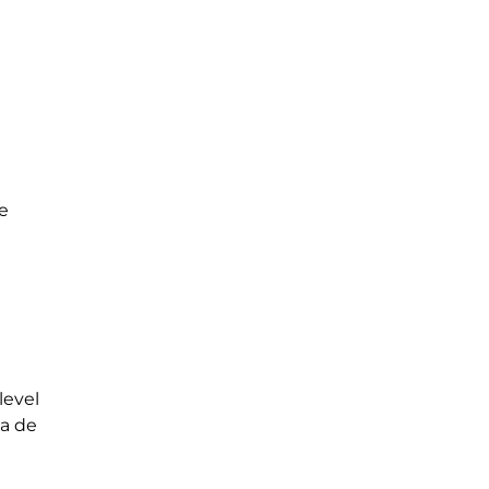
e
level
ia de