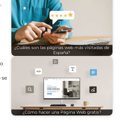
s
¿Cuáles son las páginas web más visitadas de
España?
 o
 se
¿Cómo hacer una Página Web gratis?