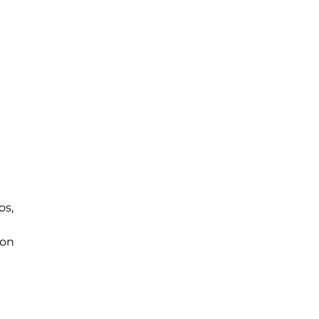
os,
con