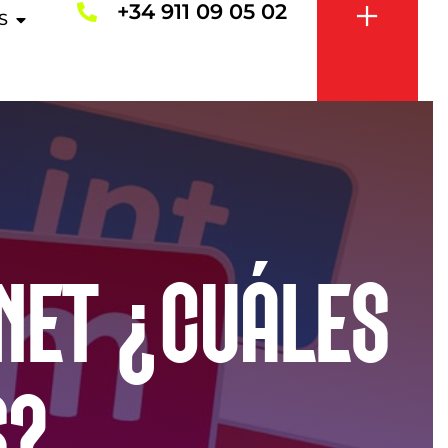
+34 911 09 05 02
S
RNET ¿CUÁLES
S?