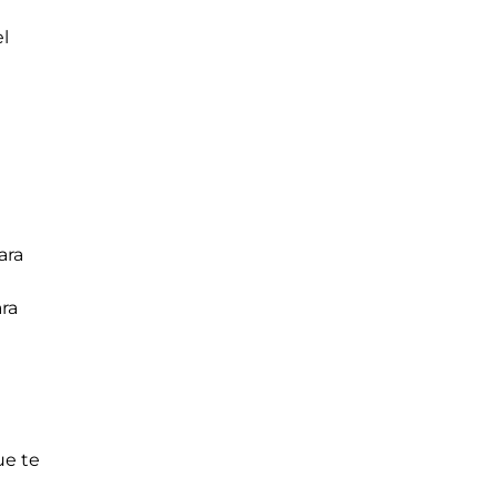
l
ara
ra
ue te