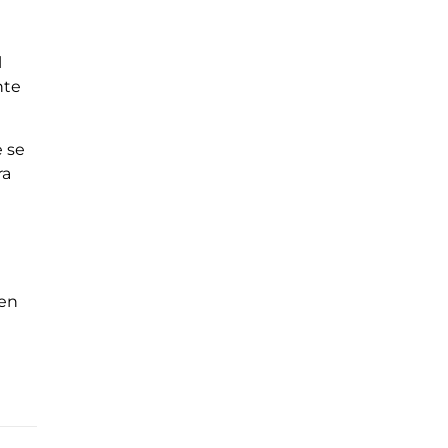
l
nte
e se
ra
 en