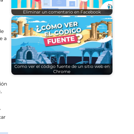
Eliminar un comentario en Facebook
de
e a
e
Como ver el código fuente de un sitio web en
Chrome
sión
,
y
car