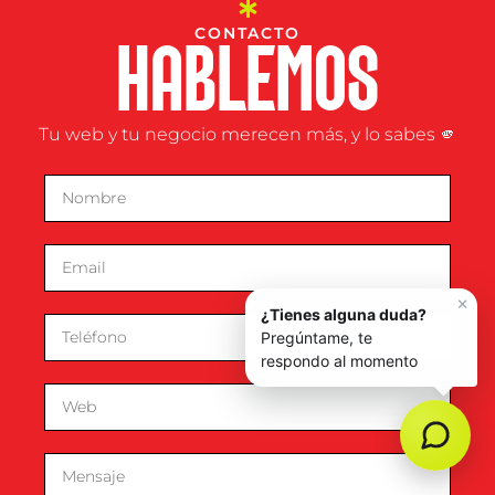
CONTACTO
HABLEMOS
Tu web y tu negocio merecen más, y lo sabes 🫵