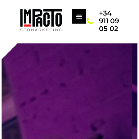
+34
911 09
05 02