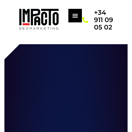
+34
911 09
05 02