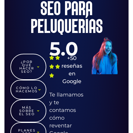
SEO PARA
PELUQUERÍAS
5.0
+50
¿POR
reseñas
QUÉ
HACER
SEO?
en
Google
CÓMO LO
HACEMOS
Te llamamos
y te
MÁS
contamos
SOBRE
EL SEO
cómo
reventar
PLANES