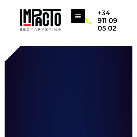
+34
911 09
05 02