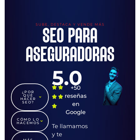
SUBE, DESTACA Y VENDE MÁS
SEO PARA
ASEGURADORAS
5.0
+50
¿POR
reseñas
QUÉ
HACER
SEO?
en
Google
CÓMO LO
HACEMOS
Te llamamos
y te
MÁS