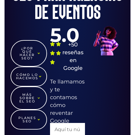
DE EVENTOS
5.0
+50
¿POR
reseñas
QUÉ
HACER
SEO?
en
Google
CÓMO LO
HACEMOS
Te llamamos
y te
MÁS
contamos
SOBRE
EL SEO
cómo
reventar
PLANES
Google
SEO