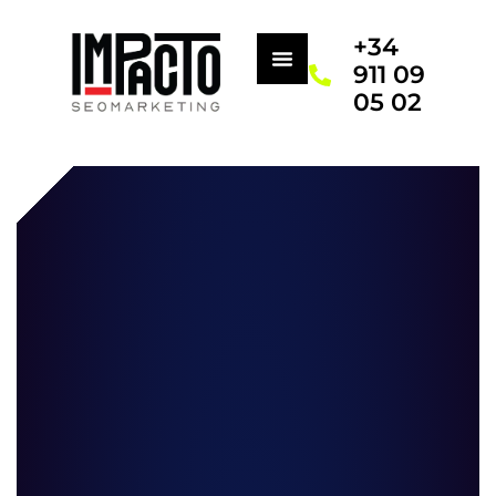
+34
911 09
05 02